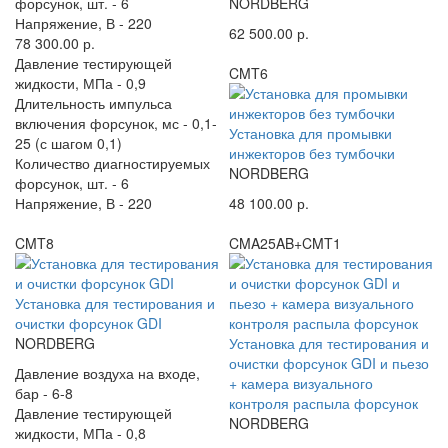
форсунок, шт. -
6
NORDBERG
Напряжение, В -
220
62 500.00 р.
78 300.00 р.
Давление тестирующей
CMT6
жидкости, МПа -
0,9
Длительность импульса
включения форсунок, мс -
0,1-
Установка для промывки
25 (с шагом 0,1)
инжекторов без тумбочки
Количество диагностируемых
NORDBERG
форсунок, шт. -
6
Напряжение, В -
220
48 100.00 р.
CMT8
CMA25AB+CMT1
Установка для тестирования и
очистки форсунок GDI
NORDBERG
Установка для тестирования и
очистки форсунок GDI и пьезо
Давление воздуха на входе,
+ камера визуального
бар -
6-8
контроля распыла форсунок
Давление тестирующей
NORDBERG
жидкости, МПа -
0,8