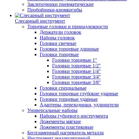
Заклепочники пневматические
Пробойники-кромкогибы
Слесарный инструмент
Торцевые головки и принадлежности
Держатели головок
Наборы головок
Головки свечные
Головки торцевые длинные
Головки торцевые
Головки торцевые 1"
Головки торцевые 1/2"
Головки торцевые 1/4"
Головки торцевые 3/4"
Головки торцевые 3/8"
Головки специальные
Головки торцевые глубокие ударные
Головки торцевые ударные
Адаптеры, переходники, удлинители
Универсальные наборы
Наборы губцевого инструмента
Ложементы мягкие
Ложементы пластиковые
Беспламенный нагреватель металла
Инструмент аккумуляторный