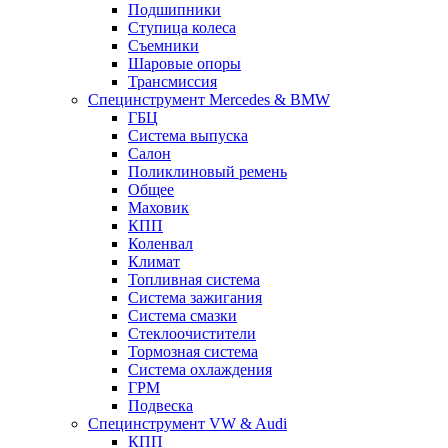
Подшипники
Ступица колеса
Съемники
Шаровые опоры
Трансмиссия
Специнструмент Mercedes & BMW
ГБЦ
Система выпуска
Салон
Поликлиновый ремень
Общее
Маховик
КПП
Коленвал
Климат
Топливная система
Система зажигания
Система смазки
Стеклоочистители
Тормозная система
Система охлаждения
ГРМ
Подвеска
Специнструмент VW & Audi
КПП