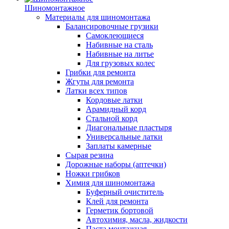
Шиномонтажное
Материалы для шиномонтажа
Балансировочные грузики
Самоклеющиеся
Набивные на сталь
Набивные на литье
Для грузовых колес
Грибки для ремонта
Жгуты для ремонта
Латки всех типов
Кордовые латки
Арамидный корд
Стальной корд
Диагональные пластыря
Универсальные латки
Заплаты камерные
Сырая резина
Дорожные наборы (аптечки)
Ножки грибков
Химия для шиномонтажа
Буферный очиститель
Клей для ремонта
Герметик бортовой
Автохимия, масла, жидкости
Паста монтажная