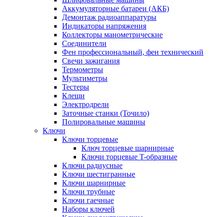
Аккумуляторные батареи (АКБ)
Демонтаж радиоаппаратуры
Индикаторы напряжения
Коллекторы манометрические
Соединители
Фен профессиональный, фен технический
Свечи зажигания
Термометры
Мультиметры
Тестеры
Клещи
Электродрели
Заточные станки (Точило)
Полировальные машины
Ключи
Ключи торцевые
Ключ торцевые шарнирные
Ключи торцевые T-образные
Ключи радиусные
Ключи шестигранные
Ключи шарнирные
Ключи трубные
Ключи гаечные
Наборы ключей