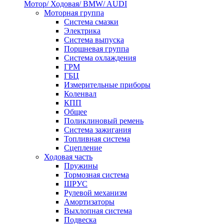
Мотор/ Ходовая/ BMW/ AUDI
Моторная группа
Система смазки
Электрика
Система выпуска
Поршневая группа
Система охлаждения
ГРМ
ГБЦ
Измерительные приборы
Коленвал
КПП
Общее
Поликлиновый ремень
Система зажигания
Топливная система
Сцепление
Ходовая часть
Пружины
Тормозная система
ШРУС
Рулевой механизм
Амортизаторы
Выхлопная система
Подвеска