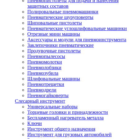
Пневмопистолеты для подачи и нанесения
защитных составов
Полировальные пневмомашинки
Пневматические шуруповерты
Шиповальные пистолеты
Пневматические углошлифовальные машинки
Отрезные мини машины
Аксессуары и модули для пневмоинструмента
Заклепочники пневматические
Продувочные пистолеты
Пневмопылесосы
Пневмомолотки
Пневмолобзики
Пневмозубила
Шлифовальные машины
Пневмотрещетки
Пневмодрели
Пневмогайковерты
Слесарный инструмент
Универсальные наборы
Торцевые головки и принадлежности
Беспламенный нагреватель металла
Ключи
Инструмент общего назначения
Инструмент для грузовых автомобилей