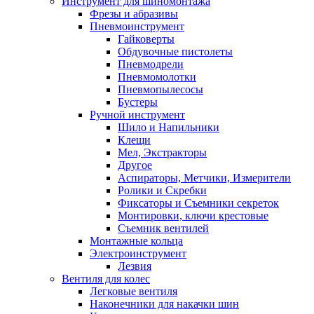
Инструмент для шиномонтажа
Фрезы и абразивы
Пневмоинструмент
Гайковерты
Обдувочные пистолеты
Пневмодрели
Пневмомолотки
Пневмопылесосы
Бустеры
Ручной инструмент
Шило и Напильники
Клещи
Мел, Экстракторы
Другое
Аспираторы, Метчики, Измерители
Ролики и Скребки
Фиксаторы и Съемники секреток
Монтировки, ключи крестовые
Съемник вентилей
Монтажные кольца
Электроинструмент
Лезвия
Вентиля для колес
Легковые вентиля
Наконечники для накачки шин