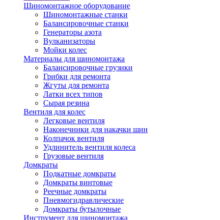
Шиномонтажное оборудование
Шиномонтажные станки
Балансировочные станки
Генераторы азота
Вулканизаторы
Мойки колес
Материалы для шиномонтажа
Балансировочные грузики
Грибки для ремонта
Жгуты для ремонта
Латки всех типов
Сырая резина
Вентиля для колес
Легковые вентиля
Наконечники для накачки шин
Колпачок вентиля
Удлинитель вентиля колеса
Грузовые вентиля
Домкраты
Подкатные домкраты
Домкраты винтовые
Реечные домкраты
Пневмогидравлические
Домкраты бутылочные
Инструмент для шиномонтажа