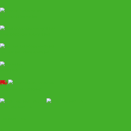
Развал-схождение
Компрессоры воздушные
Вытяжное оборудование
Моечное
Грузовой автосервис
Спецтехника HALTEC
Шиномонтаж
Автосервис