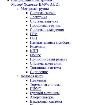
Специальный инструмент
Мотор/ Ходовая/ BMW/ AUDI
Моторная группа
Система смазки
Электрика
Система выпуска
Поршневая группа
Система охлаждения
ГРМ
ГБЦ
Измерительные приборы
Коленвал
КПП
Общее
Поликлиновый ремень
Система зажигания
Топливная система
Сцепление
Ходовая часть
Пружины
Тормозная система
ШРУС
Рулевой механизм
Амортизаторы
Выхлопная система