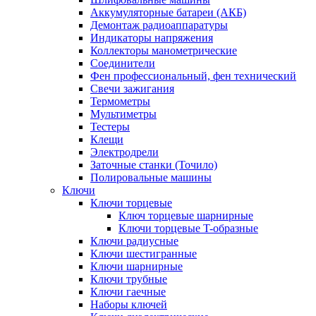
Аккумуляторные батареи (АКБ)
Демонтаж радиоаппаратуры
Индикаторы напряжения
Коллекторы манометрические
Соединители
Фен профессиональный, фен технический
Свечи зажигания
Термометры
Мультиметры
Тестеры
Клещи
Электродрели
Заточные станки (Точило)
Полировальные машины
Ключи
Ключи торцевые
Ключ торцевые шарнирные
Ключи торцевые T-образные
Ключи радиусные
Ключи шестигранные
Ключи шарнирные
Ключи трубные
Ключи гаечные
Наборы ключей