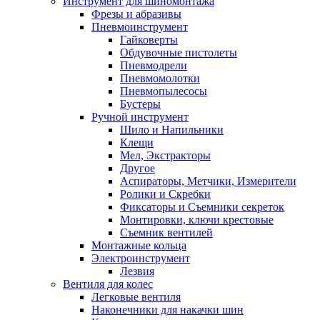
Инструмент для шиномонтажа
Фрезы и абразивы
Пневмоинструмент
Гайковерты
Обдувочные пистолеты
Пневмодрели
Пневмомолотки
Пневмопылесосы
Бустеры
Ручной инструмент
Шило и Напильники
Клещи
Мел, Экстракторы
Другое
Аспираторы, Метчики, Измерители
Ролики и Скребки
Фиксаторы и Съемники секреток
Монтировки, ключи крестовые
Съемник вентилей
Монтажные кольца
Электроинструмент
Лезвия
Вентиля для колес
Легковые вентиля
Наконечники для накачки шин