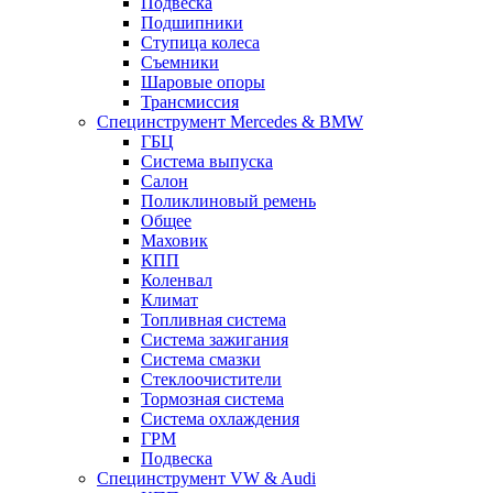
Подвеска
Подшипники
Ступица колеса
Съемники
Шаровые опоры
Трансмиссия
Специнструмент Mercedes & BMW
ГБЦ
Система выпуска
Салон
Поликлиновый ремень
Общее
Маховик
КПП
Коленвал
Климат
Топливная система
Система зажигания
Система смазки
Стеклоочистители
Тормозная система
Система охлаждения
ГРМ
Подвеска
Специнструмент VW & Audi