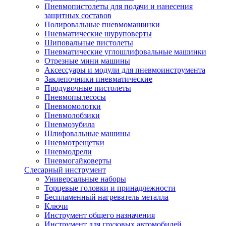
Пневмопистолеты для подачи и нанесения
защитных составов
Полировальные пневмомашинки
Пневматические шуруповерты
Шиповальные пистолеты
Пневматические углошлифовальные машинки
Отрезные мини машины
Аксессуары и модули для пневмоинструмента
Заклепочники пневматические
Продувочные пистолеты
Пневмопылесосы
Пневмомолотки
Пневмолобзики
Пневмозубила
Шлифовальные машины
Пневмотрещетки
Пневмодрели
Пневмогайковерты
Слесарный инструмент
Универсальные наборы
Торцевые головки и принадлежности
Беспламенный нагреватель металла
Ключи
Инструмент общего назначения
Инструмент для грузовых автомобилей