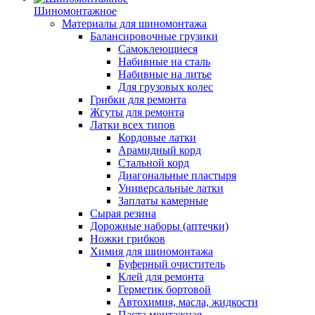
Шиномонтажное
Материалы для шиномонтажа
Балансировочные грузики
Самоклеющиеся
Набивные на сталь
Набивные на литье
Для грузовых колес
Грибки для ремонта
Жгуты для ремонта
Латки всех типов
Кордовые латки
Арамидный корд
Стальной корд
Диагональные пластыря
Универсальные латки
Заплаты камерные
Сырая резина
Дорожные наборы (аптечки)
Ножки грибков
Химия для шиномонтажа
Буферный очиститель
Клей для ремонта
Герметик бортовой
Автохимия, масла, жидкости
Паста монтажная