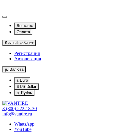
Доставка
Оплата
Личный кабинет
Регистрация
Авторизация
р.
Валюта
€ Euro
$ US Dollar
р. Рубль
8 (800) 222-18-30
info@vantire.ru
WhatsApp
YouTube