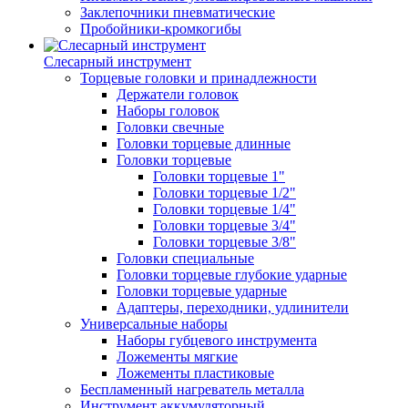
Заклепочники пневматические
Пробойники-кромкогибы
Слесарный инструмент
Торцевые головки и принадлежности
Держатели головок
Наборы головок
Головки свечные
Головки торцевые длинные
Головки торцевые
Головки торцевые 1"
Головки торцевые 1/2"
Головки торцевые 1/4"
Головки торцевые 3/4"
Головки торцевые 3/8"
Головки специальные
Головки торцевые глубокие ударные
Головки торцевые ударные
Адаптеры, переходники, удлинители
Универсальные наборы
Наборы губцевого инструмента
Ложементы мягкие
Ложементы пластиковые
Беспламенный нагреватель металла
Инструмент аккумуляторный