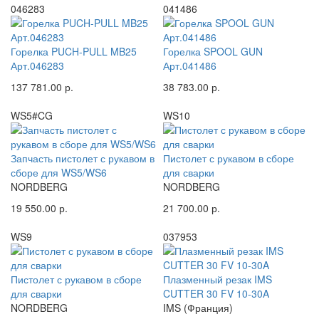
046283
041486
Горелка PUCH-PULL MB25
Горелка SPOOL GUN
Арт.046283
Арт.041486
137 781.00 р.
38 783.00 р.
WS5#CG
WS10
Запчасть пистолет с рукавом в
Пистолет с рукавом в сборе
сборе для WS5/WS6
для сварки
NORDBERG
NORDBERG
19 550.00 р.
21 700.00 р.
WS9
037953
Пистолет с рукавом в сборе
Плазменный резак IMS
для сварки
CUTTER 30 FV 10-30A
NORDBERG
IMS (Франция)