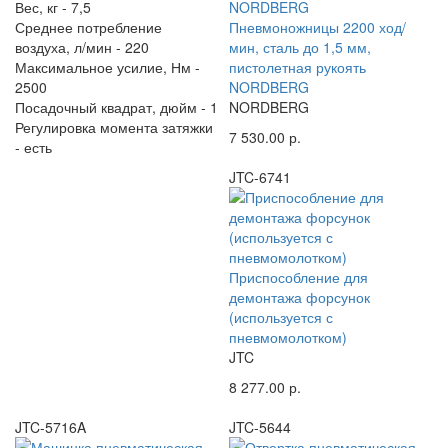
Вес, кг -
7,5
Среднее потребление
Пневмоножницы 2200 ход/
воздуха, л/мин -
220
мин, сталь до 1,5 мм,
Максимальное усилие, Нм -
пистолетная рукоять
2500
NORDBERG
Посадочный квадрат, дюйм -
1
NORDBERG
Регулировка момента затяжки
7 530.00 р.
-
есть
JTC-6741
Приспособление для
демонтажа форсунок
(используется с
пневмомолотком)
JTC
8 277.00 р.
JTC-5716A
JTC-5644