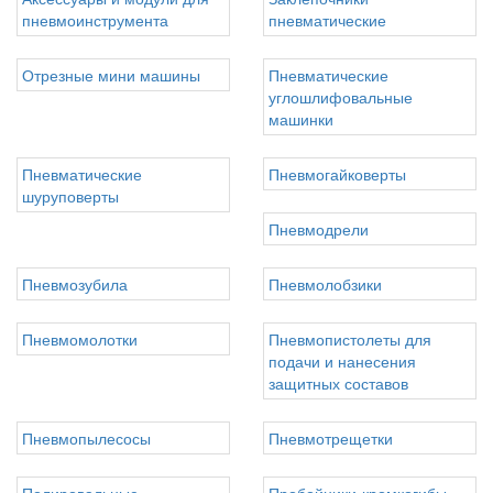
пневмоинструмента
пневматические
Отрезные мини машины
Пневматические
углошлифовальные
машинки
Пневматические
Пневмогайковерты
шуруповерты
Пневмодрели
Пневмозубила
Пневмолобзики
Пневмомолотки
Пневмопистолеты для
подачи и нанесения
защитных составов
Пневмопылесосы
Пневмотрещетки
Полировальные
Пробойники-кромкогибы