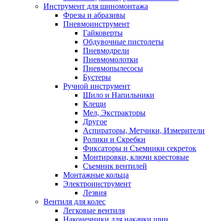
Инструмент для шиномонтажа
Фрезы и абразивы
Пневмоинструмент
Гайковерты
Обдувочные пистолеты
Пневмодрели
Пневмомолотки
Пневмопылесосы
Бустеры
Ручной инструмент
Шило и Напильники
Клещи
Мел, Экстракторы
Другое
Аспираторы, Метчики, Измерители
Ролики и Скребки
Фиксаторы и Съемники секреток
Монтировки, ключи крестовые
Съемник вентилей
Монтажные кольца
Электроинструмент
Лезвия
Вентиля для колес
Легковые вентиля
Наконечники для накачки шин