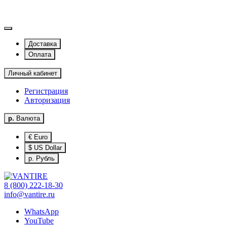
Доставка
Оплата
Личный кабинет
Регистрация
Авторизация
р.
Валюта
€ Euro
$ US Dollar
р. Рубль
8 (800) 222-18-30
info@vantire.ru
WhatsApp
YouTube