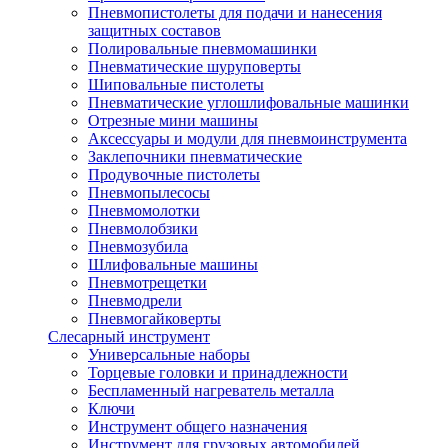
Пневмопистолеты для подачи и нанесения
защитных составов
Полировальные пневмомашинки
Пневматические шуруповерты
Шиповальные пистолеты
Пневматические углошлифовальные машинки
Отрезные мини машины
Аксессуары и модули для пневмоинструмента
Заклепочники пневматические
Продувочные пистолеты
Пневмопылесосы
Пневмомолотки
Пневмолобзики
Пневмозубила
Шлифовальные машины
Пневмотрещетки
Пневмодрели
Пневмогайковерты
Слесарный инструмент
Универсальные наборы
Торцевые головки и принадлежности
Беспламенный нагреватель металла
Ключи
Инструмент общего назначения
Инструмент для грузовых автомобилей