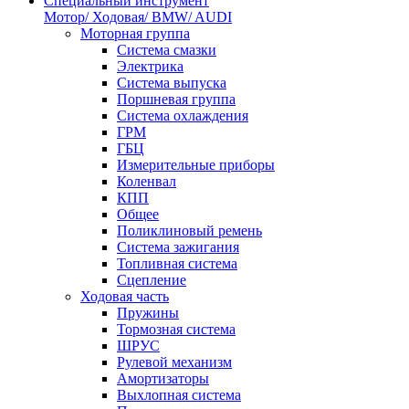
Специальный инструмент
Мотор/ Ходовая/ BMW/ AUDI
Моторная группа
Система смазки
Электрика
Система выпуска
Поршневая группа
Система охлаждения
ГРМ
ГБЦ
Измерительные приборы
Коленвал
КПП
Общее
Поликлиновый ремень
Система зажигания
Топливная система
Сцепление
Ходовая часть
Пружины
Тормозная система
ШРУС
Рулевой механизм
Амортизаторы
Выхлопная система