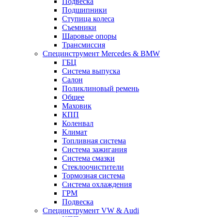
Подвеска
Подшипники
Ступица колеса
Съемники
Шаровые опоры
Трансмиссия
Специнструмент Mercedes & BMW
ГБЦ
Система выпуска
Салон
Поликлиновый ремень
Общее
Маховик
КПП
Коленвал
Климат
Топливная система
Система зажигания
Система смазки
Стеклоочистители
Тормозная система
Система охлаждения
ГРМ
Подвеска
Специнструмент VW & Audi