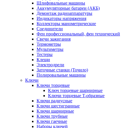
Шлифовальные машины
Аккумуляторные батареи (АКБ)
Демонтаж радиоаппаратуры
Индикаторы напряжения
Коллекторы манометрические
Соединители
Фен профессиональный, фен технический
Свечи зажигания
Термометры
Мультиметры
Тестеры
Клещи
Электродрели
Заточные станки (Точило)
Полировальные машины
Ключи
Ключи торцевые
Ключ торцевые шарнирные
Ключи торцевые T-образные
Ключи радиусные
Ключи шестигранные
Ключи шарнирные
Ключи трубные
Ключи гаечные
Наборы ключей