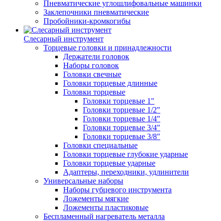
Пневматические углошлифовальные машинки
Заклепочники пневматические
Пробойники-кромкогибы
Слесарный инструмент
Торцевые головки и принадлежности
Держатели головок
Наборы головок
Головки свечные
Головки торцевые длинные
Головки торцевые
Головки торцевые 1"
Головки торцевые 1/2"
Головки торцевые 1/4"
Головки торцевые 3/4"
Головки торцевые 3/8"
Головки специальные
Головки торцевые глубокие ударные
Головки торцевые ударные
Адаптеры, переходники, удлинители
Универсальные наборы
Наборы губцевого инструмента
Ложементы мягкие
Ложементы пластиковые
Беспламенный нагреватель металла