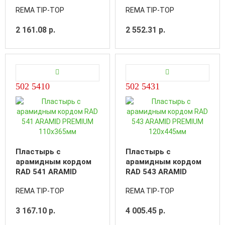
PREMIUM 285х100мм./
PREMIUM 325х105мм./
REMA TIP-TOP
REMA TIP-TOP
2слоя корда
2слоя корда
2 161.08 р.
2 552.31 р.
502 5410
502 5431
Пластырь с
Пластырь с
арамидным кордом
арамидным кордом
RAD 541 ARAMID
RAD 543 ARAMID
PREMIUM 110х365мм
PREMIUM 120х445мм
REMA TIP-TOP
REMA TIP-TOP
3 167.10 р.
4 005.45 р.