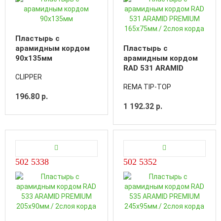
Пластырь с
арамидным кордом
Пластырь с
90x135мм
арамидным кордом
RAD 531 ARAMID
CLIPPER
PREMIUM 165х75мм./
REMA TIP-TOP
2слоя корда
196.80 р.
1 192.32 р.
502 5338
502 5352