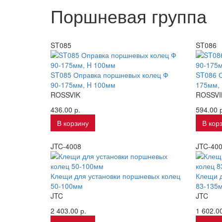
Поршневая группа
ST085
ST086
ST085 Оправка поршневых колец Ф
ST086 О
90-175мм, H 100мм
175мм,
ROSSVIK
ROSSVI
436.00 р.
594.00 р
В корзину
В кор
JTC-4008
JTC-40
Клещи для установки поршневых колец
Клещи д
50-100мм
83-135м
JTC
JTC
2 403.00 р.
1 602.00