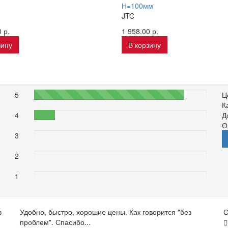
м
Н=100мм
JTC
 р.
1 958.00 р.
зину
В корзину
5
87%
Ц
К
4
12%
Д
О
3
0%
2
0%
1
0%
в
Удобно, быстро, хорошие цены. Как говорится "без
О
проблем". Спасибо...