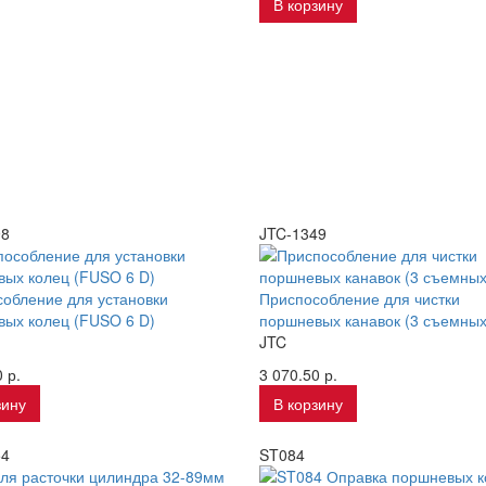
В корзину
98
JTC-1349
обление для установки
Приспособление для чистки
ых колец (FUSO 6 D)
поршневых канавок (3 съемных
JTC
 р.
3 070.50 р.
зину
В корзину
54
ST084