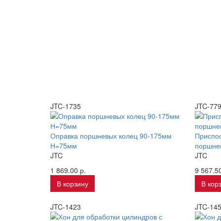
JTC-1735
JTC-77
Оправка поршневых колец 90-175мм
Приспос
Н=75мм
поршнев
JTC
JTC
1 869.00 р.
9 567.50
В корзину
В кор
JTC-1423
JTC-14