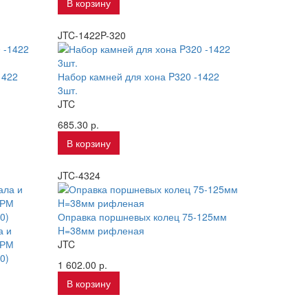
В корзину
JTC-1422P-320
1422
Набор камней для хона P320 -1422
3шт.
JTC
685.30 р.
В корзину
JTC-4324
Оправка поршневых колец 75-125мм
а и
H=38мм рифленая
ГРМ
JTC
0)
1 602.00 р.
В корзину