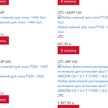
зину
В корзину
54P
JTC-1422P-120
амней для хона -1454 3шт.
Набор камней для хона P120 -
3шт.
 р.
JTC
зину
667.50 р.
В корзину
3P-320
JTC-JW1100
амней для хона P320 -1423
Набор фиксаторов распредвал
коленвала для установки фаз 
(MAZDA CX-7 2.3 T FORD 1.8/2.
 р.
JTC
зину
3 827.00 р.