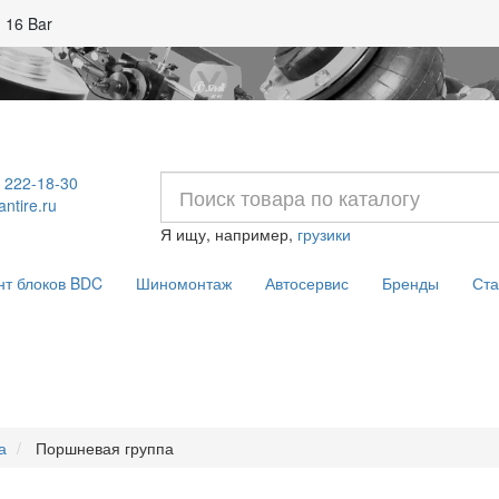
 16 Bar
) 222-18-30
ntire.ru
Я ищу, например,
грузики
нт блоков BDC
Шиномонтаж
Автосервис
Бренды
Ста
а
Поршневая группа