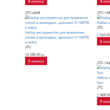
В корзину
В кор
JTC-4208
JTC-14
Набор к
JTC
Набор инструментов для выявления
1 023.50
утечек в цилиндрах, диапазон 0-100PSI
В кор
в кейсе
JTC
14 284.50 р.
В корзину
JTC-142
Набор к
3шт.
JTC
1 468.50
В кор