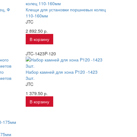
ец, Ф
Клещи для установки поршневых колец
110-160мм
JTC
2 892.50 р.
В корзину
JTC-1423P-120
го
Набор камней для хона P120 -1423
метов
3шт.
JTC
1 379.50 р.
В корзину
175мм