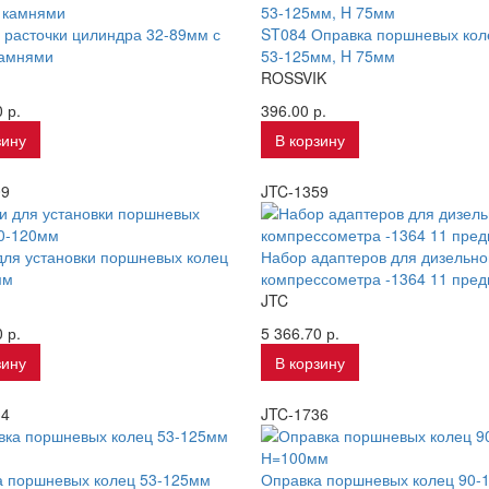
 расточки цилиндра 32-89мм с
ST084 Оправка поршневых кол
камнями
53-125мм, H 75мм
ROSSVIK
 р.
396.00 р.
зину
В корзину
09
JTC-1359
ля установки поршневых колец
Набор адаптеров для дизельно
мм
компрессометра -1364 11 пред
JTC
 р.
5 366.70 р.
зину
В корзину
34
JTC-1736
а поршневых колец 53-125мм
Оправка поршневых колец 90-