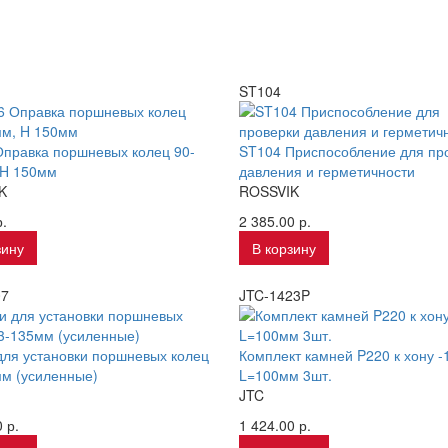
ST104
правка поршневых колец 90-
ST104 Приспособление для пр
 H 150мм
давления и герметичности
K
ROSSVIK
.
2 385.00 р.
зину
В корзину
07
JTC-1423P
ля установки поршневых колец
Комплект камней P220 к хону -
м (усиленные)
L=100мм 3шт.
JTC
 р.
1 424.00 р.